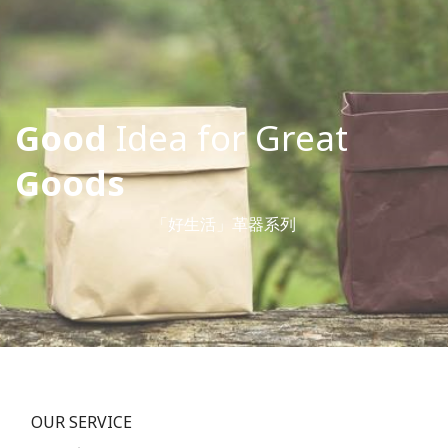
Good
Idea for Great
Goods
「好生活」革器系列
OUR SERVICE