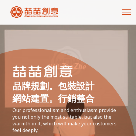
品牌規劃。包裝設計
網站建置。行銷整合
Our professionalism and enthusiasm provide
you not only the most suitable, but also the
warmth in it, which will make your customers
feel deeply.