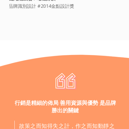
行銷是精細的佈局 善用資源與優勢 是品牌
勝出的關鍵
故策之而知得失之計，作之而知動靜之
理，形之而知死生之地，角之而知有餘
不足之處。故形兵之極，至於無形。無
形，則深間不能窺，智者不能謀。因形
而措勝於眾，眾不能知。人皆知我所以
勝之形，而莫知吾所以制勝之形。故其
戰勝不復，而應形於無窮。
- 《孫子兵法》虛實篇第六 -